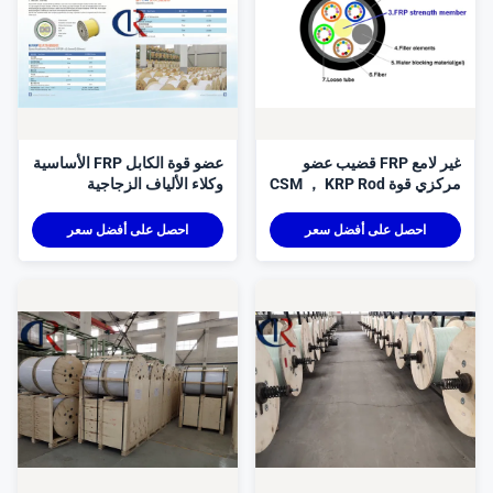
غير لامع FRP قضيب عضو
عضو قوة الكابل FRP الأساسية
مركزي قوة CSM ， KRP Rod
وكلاء الألياف الزجاجية
（Φ0.4-Φ5.0）
الزجاجية المواد المسطحة 5.0
مم
احصل على أفضل سعر
احصل على أفضل سعر