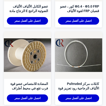
Φ0.4 - Φ5.0 FRP كور ، عضو
عضو الكابل الألياف الألياف
قضبان FRP لقوة الألياف
الضوئية الراتنج E الزجاج مادة
البصرية في الأماكن المغلقة
الألياف الزجاجية وكلاء
احصل على أفضل سعر
احصل على أفضل سعر
كابلات مركز Pultruded
المضادة للامتصاص عضو قوة
الألياف الزجاجية رود تعزيز قوة
فرب تقع في محيط أطراف
الشد
الكابلات الضوئية
احصل على أفضل سعر
احصل على أفضل سعر