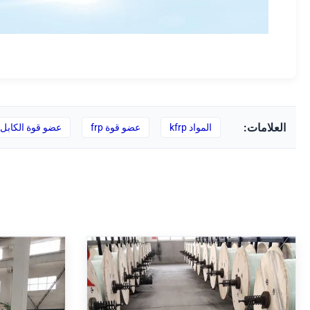
العلامات:
المواد kfrp
عضو قوة frp
عضو قوة الكابل FRP Core
Φ0.4 - Φ5.0 FRP كور ، عضو
عضو الكابل