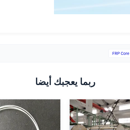
ربما يعجبك أيضا
 الألياف الألياف الضوئية