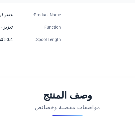
Product Name:
عضو قوة
Function:
تعزيز - 
Spool Length:
50.4 كم / بكرة ، 25.2 كم / بكرة أو حسب الطلب
وصف المنتج
مواصفات مفصلة وخصائص