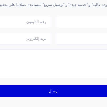
دة عالية" و "خدمة جيدة" و "توصيل سريع" لمساعدة عملائنا على تحقيق 