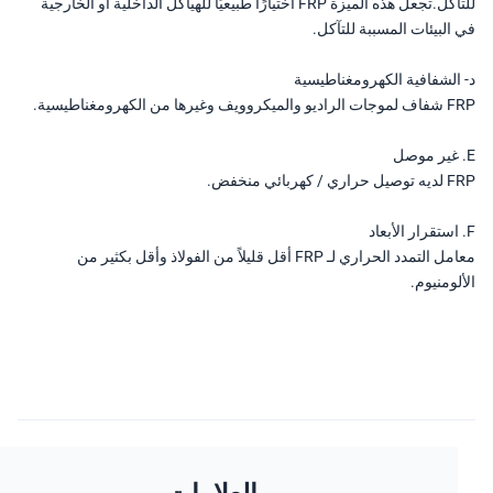
للتآكل.تجعل هذه الميزة FRP اختيارًا طبيعيًا للهياكل الداخلية أو الخارجية
البيئات المسببة للتآكل.
الشفافية الكهرومغناطيسية
رها من الكهرومغناطيسية.
كهربائي منخفض.
معامل التمدد الحراري لـ FRP أقل قليلاً من الفولاذ وأقل بكثير من
لومنيوم.