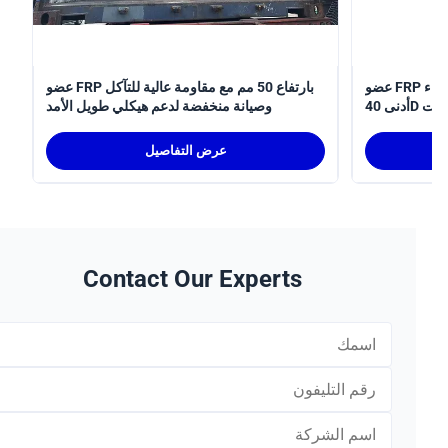
عضو FRP عالي مقاومة التآكل بنصف قطر انحناء
عضو FRP بارتفاع 50 مم مع مقاومة عالية للتآكل
أدنى 40D مم وقوة أعلى وخفة وزن للتطبيقات
وصيانة منخفضة لدعم هيكلي طويل الأمد
الصناعية
عرض التفاصيل
Contact Our Experts