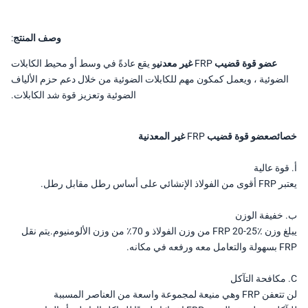
وصف المنتج:
عضو قوة قضيب FRP غير معدني
و
يقع عادةً في وسط أو محيط الكابلات
لضوئية ، ويعمل كمكون مهم للكابلات الضوئية من خلال دعم حزم الألياف
الضوئية وتعزيز قوة شد الكابلات.
ائص
عضو قوة قضيب FRP غير المعدنية
وة عالية
ائي على أساس رطل مقابل رطل.
خفيفة الوزن
يبلغ وزن FRP 20-25٪ من وزن الفولاذ و 70٪ من وزن الألومنيوم.يتم نقل
ورفعه في مكانه.
لن تتعفن FRP وهي منيعة لمجموعة واسعة من العناصر المسببة