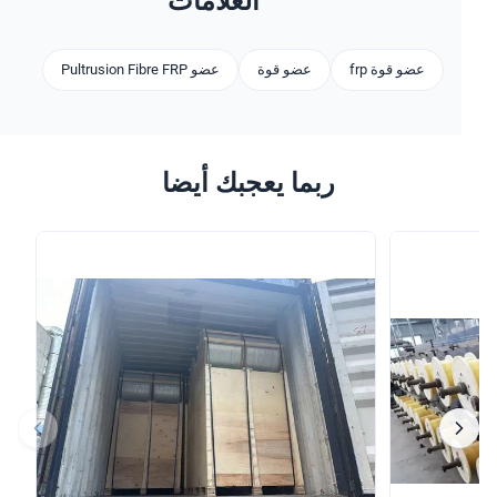
العلامات
عضو قوة frp
عضو قوة
عضو Pultrusion Fibre FRP
ربما يعجبك أيضا