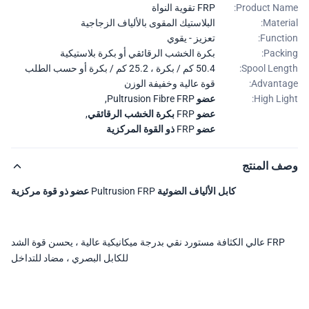
Product Na
FRP تقوية النواة
Materi
البلاستيك المقوى بالألياف الزجاجية
Functi
تعزيز - يقوي
Packi
بكرة الخشب الرقائقي أو بكرة بلاستيكية
Spool Leng
50.4 كم / بكرة ، 25.2 كم / بكرة أو حسب الطلب
Advanta
قوة عالية وخفيفة الوزن
High Lig
عضو Pultrusion Fibre FRP
,
عضو FRP بكرة الخشب الرقائقي
,
عضو FRP ذو القوة المركزية
ف المنتج
كابل الألياف الضوئية Pultrusion FRP عضو ذو قوة مركزية
FRP عالي الكثافة مستورد نقي بدرجة ميكانيكية عالية ، يحسن قوة الشد
للكابل البصري ، مضاد للتداخل