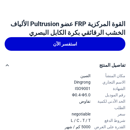
القوة المركزية FRP عضو Pultrusion الألياف
خشب الرقائقي بكرة الكابل البصري
استفسر الآن
صيل المنتج
ن المنشأ
الصين
سم التجاري
Dingrong
هادة
ISO9001
 الموديل
Φ0.4-Φ5.0
د الأدنى لكمية
تفاوض
لب
ر
negotiable
ط الدفع
L / C ، T / T
درة على العرض
5000 كم / شهر