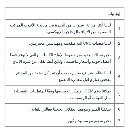
يجابياتنا
لدينا أكثر من 10 سنوات من الخبرة في معالجة الأنبوب المركب
المصنوع من الألياف الزجاجية الإبوكسي.
لدينا معدات CNC آلية متقدمة ومهندسين محترفين.
نحن نمتلك العديد من خطوط الإنتاج الكاملة ، والتي لا توفر فقط
أفضل جودة وأسعار تنافسية ، ولكن أيضًا تقلل من فترة الإنتاج.
لدينا نظام إشراف صارم ، يجب أن تمر كل دفعة من البضائع
بفحص صارم قبل مغادرة المصنع.
يمكننا دعم OEM ، ويمكن تخصيصها وفقًا للمتطلبات التفصيلية ،
مثل العينات أو الرسومات.
شغفنا الكبير وموقفنا العقلاني يجعلنا فعالين للغاية.
نحن مصنع مع مستودع كبير.