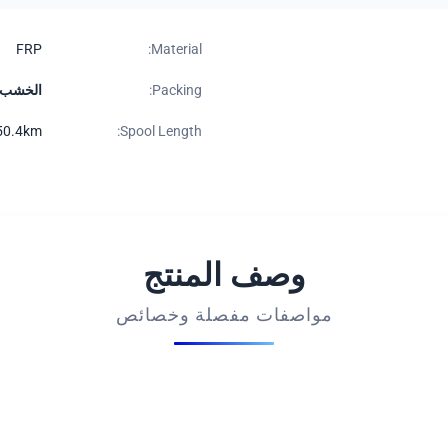
FRP
Material:
Packing:
الخشب ا
Spool Length:
50.4km / بكرة ، 25.2km / بكرة أو حسب ا
وصف المنتج
مواصفات مفصلة وخصائص