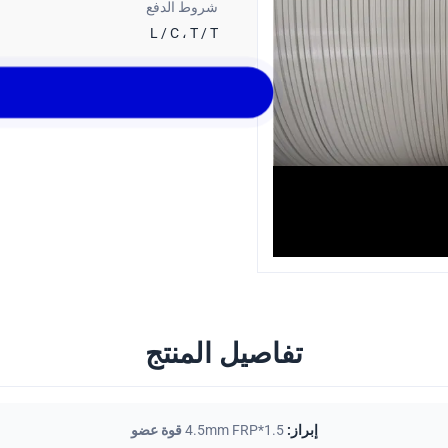
شروط الدفع
L / C ، T / T
تفاصيل المنتج
إبراز:
1.5*4.5mm FRP قوة عضو