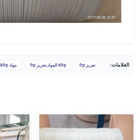
العلامات:
تعزيز frp
kfrp المواد,تعزيز frp
مواد kfrp