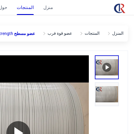
منزل
المنتجات
حول 
المنزل
المنتجات
عضو قوة فرب
عضو مسطح FRP Strength للكابل البصري 1.5 * 4.5mm