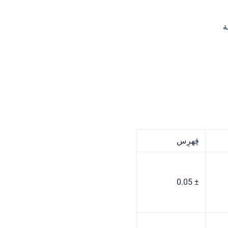
فِهرِس
± 0.05