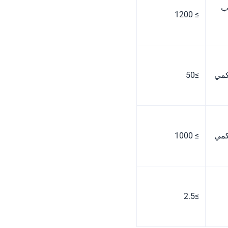
وب
≥ 1200
كمي
≥50
كمي
≥ 1000
≥2.5