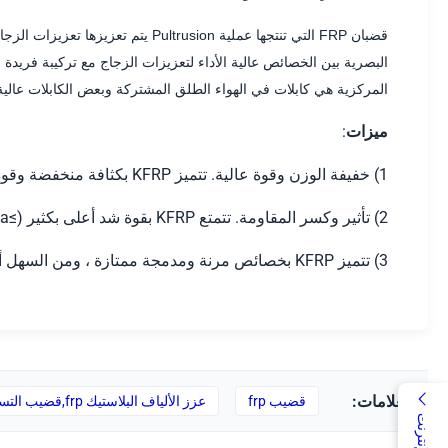
قضبان FRP التي تنتجها عملية Pultrusion يتم تعزيزها تعزيزات الزجاج fibre مع تركيبات الراتنج فريدة من نوعها لإنتاج قضيب FRP الحرارية بالحرارة.
البصرية بين الخصائص عالية الأداء لتعزيزات الزجاج مع تركيبة فريدة م
المركزية هي كابلات في الهواء الطلق المشتركة وبعض الكابلات عالية 
ميزات:
1) خفيفة الوزن وقوة عالية. تتميز KFRP بكثافة منخفضة وقوة عالية. نسبة من القوة / الوزن ونسبة معامل / الوزن أعلى من تلك من أسلاك الفولاذ و GFRP ؛
2) تأثير وكسر المقاومة. تتمتع KFRP بقوة شد أعلى بكثير (≥1700MPa) ، لذلك لديها تأثير أكبر بكثير وتوقف عن العمل.
3) تتميز KFRP بخصائص مرنة ومدمجة ممتازة ، ومن السهل أن تكون مثنية ، بحيث يتم استخدامها بشكل خاص لتصميم الكابلات الداخلية.
العلامات:
قضيب frp
عزز الألياف البلاستيك frp,قضيب التسليح