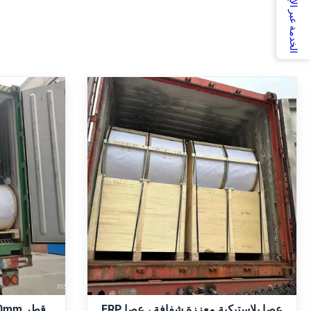
الخدمة عبر الإنترنت
قطر 0.5mm-7.0mm الأليا
عصا بلاستيكية معززة شفافة ، عصا
المعززة 
FRP للتجارة / الهندسة
عالية
Diameter 0.5mm-7.0mm Length
Reinforced
50km/drum. strength member Product
variety of
Description:FRP Rod is a type of
utstanding
reinforced plastic product with high
le in a range
tensile strength and strong durability. It is
احصل على أفضل سعر
nd lengths,
made of high-strength composite
اح
ter of FRP
material, which is composed of fiber and
7.0mm and
resin. The FRP Rod is available in different
r flats.
عصا بلاستيكية معززة شفافة ، عصا FRP
sizes, ranging from 0.5mm to 7.0mm in