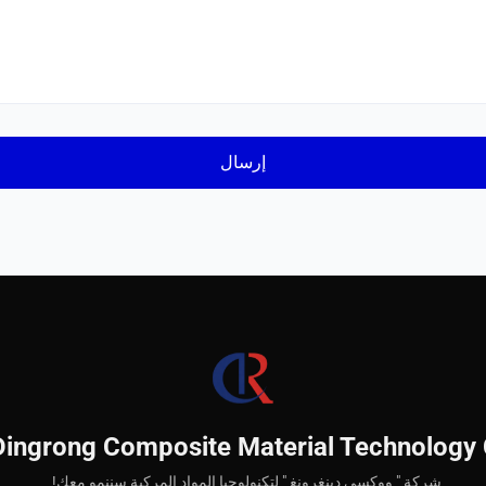
Dingrong Composite Material Technology 
شركة " ووكسي دينغرونغ " لتكنولوجيا المواد المركبة سننمو معك!