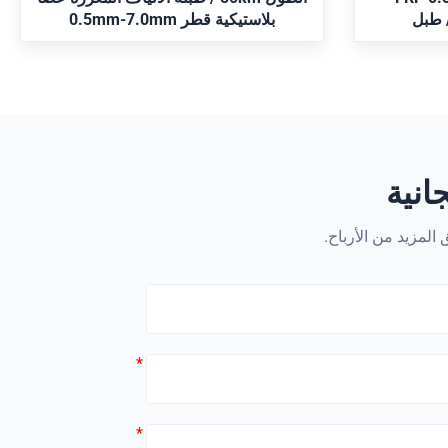
50km/drum, which makes it an ideal
بلاستيكية قطر 0.5mm-7.0mm
manufact
material for many applications. Its high
requireme
tensile strength makes it perfect for use in
ranging fr
a wide range of industries, such as
automotive,
انية
المزيد من الأرباح.
*
*